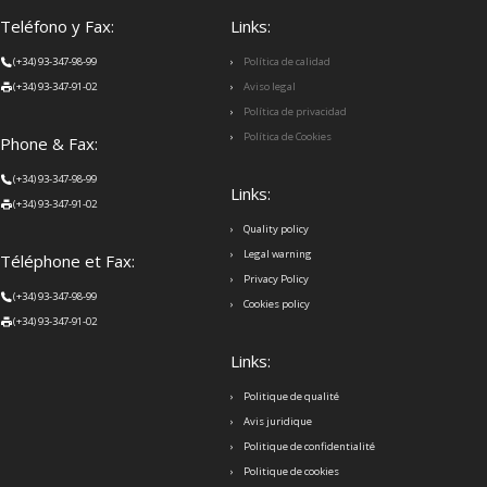
Teléfono y Fax:
Links:
(+34) 93-347-98-99
Política de calidad
(+34) 93-347-91-02
Aviso legal
Política de privacidad
Política de Cookies
Phone & Fax:
(+34) 93-347-98-99
Links:
(+34) 93-347-91-02
Quality policy
Legal warning
Téléphone et Fax:
Privacy Policy
(+34) 93-347-98-99
Cookies policy
(+34) 93-347-91-02
Links:
Politique de qualité
Avis juridique
Politique de confidentialité
Politique de cookies