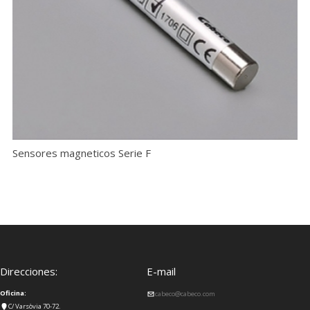
Sensores magneticos Serie F
Direcciones:
E-mail
Oficina:
cabeco@cabeco.com
C/ Varsòvia 70-72.