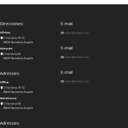
Direcciones:
E-mail
Oficina:
cabeco@cabeco.com
C/ Varsòvia 70-72.
08041 Barcelona España
E-mail
Almacén:
C/ Varsòvia 69.
cabeco@cabeco.com
08041 Barcelona España
E-mail
Adresses:
cabeco@cabeco.com
Office:
C/ Varsòvia 70-72.
08041 Barcelona España
Warehouse:
C/ Varsòvia 69.
08041 Barcelona España
Adresses: