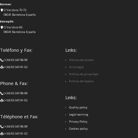
Bureau:
C/ Varsòvia 70-72.
08041 Barcelona España
Entrepôt:
C/ Varsòvia 69.
08041 Barcelona España
Teléfono y Fax:
Links:
(+34) 93-347-98-99
Política de calidad
(+34) 93-347-91-02
Aviso legal
Política de privacidad
Política de Cookies
Phone & Fax:
(+34) 93-347-98-99
Links:
(+34) 93-347-91-02
Quality policy
Legal warning
Téléphone et Fax:
Privacy Policy
(+34) 93-347-98-99
Cookies policy
(+34) 93-347-91-02