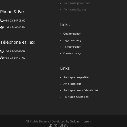
Política de privacidad
Política de Cookies
Phone & Fax:
(+34) 93-347-98-99
Links:
(+34) 93-347-91-02
Quality policy
Legal warning
Téléphone et Fax:
Privacy Policy
(+34) 93-347-98-99
Cookies policy
(+34) 93-347-91-02
Links:
Politique de qualité
Avis juridique
Politique de confidentialité
Politique de cookies
All Rights Reserved Developed by
Saddam Hossen