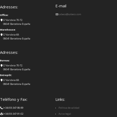
E-mail
Adresses:
cabeco@cabeco.com
Office:
C/ Varsòvia 70-72.
08041 Barcelona España
Warehouse:
C/ Varsòvia 69.
08041 Barcelona España
Adresses:
Bureau:
C/ Varsòvia 70-72.
08041 Barcelona España
Entrepôt:
C/ Varsòvia 69.
08041 Barcelona España
Teléfono y Fax:
Links:
(+34) 93-347-98-99
Política de calidad
(+34) 93-347-91-02
Aviso legal