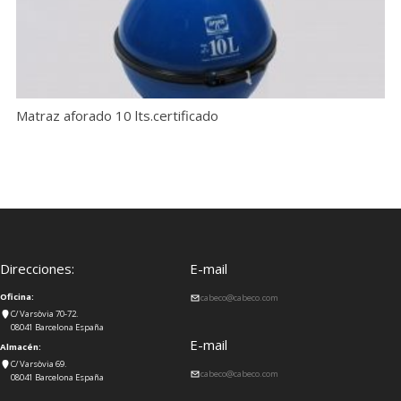
Matraz aforado 10 lts.certificado
Direcciones:
E-mail
Oficina:
cabeco@cabeco.com
C/ Varsòvia 70-72.
08041 Barcelona España
E-mail
Almacén:
C/ Varsòvia 69.
cabeco@cabeco.com
08041 Barcelona España