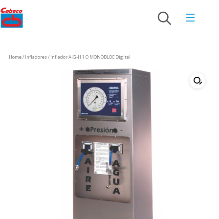
Home
/
Infladores
/ Inflador AIG-H 1 O MONOBLOC Digital